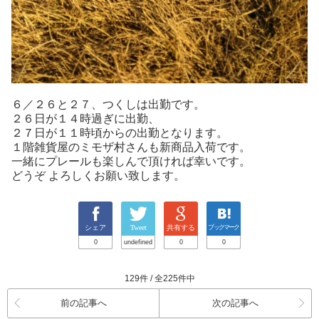
６／２６と２７、つくしは出勤です。
２６日が１４時過ぎに出勤、
２７日が１１時頃からの出勤となります。
１階雑貨屋のミモザ村さんも新商品入荷です。
一緒にプレールも楽しんで頂ければ幸いです。
どうぞ よろしくお願い致します。
シェア
Tweet
共有する
ブックマーク
0
undefined
0
0
129件 / 全225件中
前の記事へ
次の記事へ