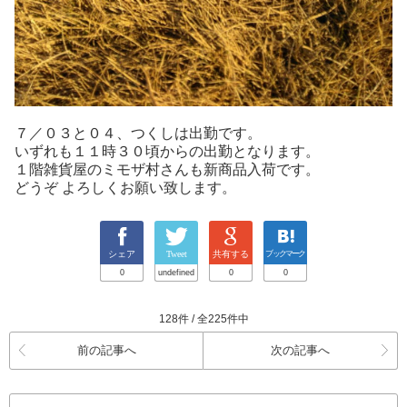
７／０３と０４、つくしは出勤です。
いずれも１１時３０頃からの出勤となります。
１階雑貨屋のミモザ村さんも新商品入荷です。
どうぞ よろしくお願い致します。
シェア
Tweet
共有する
ブックマーク
0
undefined
0
0
128件 / 全225件中
前の記事へ
次の記事へ