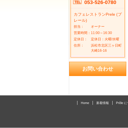
053-526-0780
カフェレストランPrele (プ
レール)
担当：
オーナー
営業時間：
11:00～16:30
定休日：
定休日：火曜/水曜
住所：
浜松市北区三ヶ日町
大崎16-16
お問い合わせ
Home
新着情報
Prêle