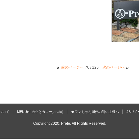
«
»
前のページへ
76 / 225
次のページへ
 について
MENU(牛カツとカレー／cafe)
★ワンちゃん同伴の飼い主様へ
JBLｽﾋ
Copyright 2020. Prêle. All Rights Reserved.