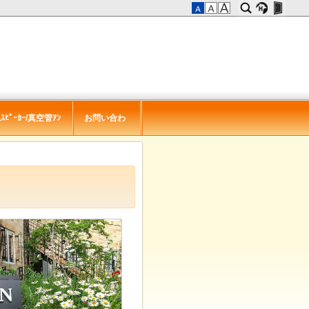
ｽﾋﾟｰｶｰ/真空管ｱﾝ
お問い合わ
せ