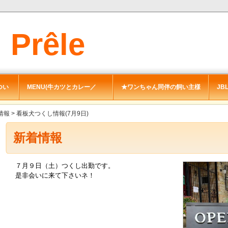
Prêle
nt
につい
MENU(牛カツとカレー／
★ワンちゃん同伴の飼い主様
JBL
cafe)
へ
ﾌﾟ
情報
> 看板犬つくし情報(7月9日)
新着情報
７月９日（土）つくし出勤です。
是非会いに来て下さいネ！