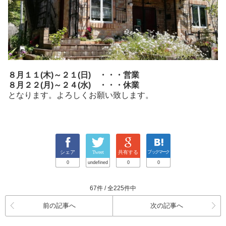
８月１１(木)～２１(日) ・・・営業
８月２２(月)～２４(水) ・・・休業
となります。よろしくお願い致します。
シェア
Tweet
共有する
ブックマーク
0
undefined
0
0
67件 / 全225件中
前の記事へ
次の記事へ