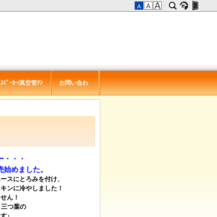
ｽﾋﾟｰｶｰ/真空管ｱﾝ
お問い合わ
せ
ー・・・
売始めました。
ベースにとろみを付け、
ンキンに冷やしました！
ません
！
､三つ葉の
す♪