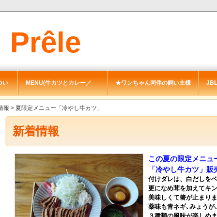
Prêle
nt
につい
MENU(牛カツとカレー／
★ワンちゃん同伴の飼い主様
JBL
cafe)
へ
ﾌﾟ
情報
> 夏限定メニュー「冷やし牛カツ」
新着情報
この夏の限定メニュ
「冷やし牛カツ」販
付けダレは、白だしを
更になめ茸を加えてキ
美味しくて箸が止まり
薬味も青ネギ､みょうが
３種類の風味が楽しめま