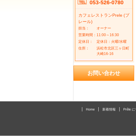
053-526-0780
カフェレストランPrele (プ
レール)
担当：
オーナー
営業時間：
11:00～16:30
定休日：
定休日：火曜/水曜
住所：
浜松市北区三ヶ日町
大崎16-16
お問い合わせ
Home
新着情報
Prêle