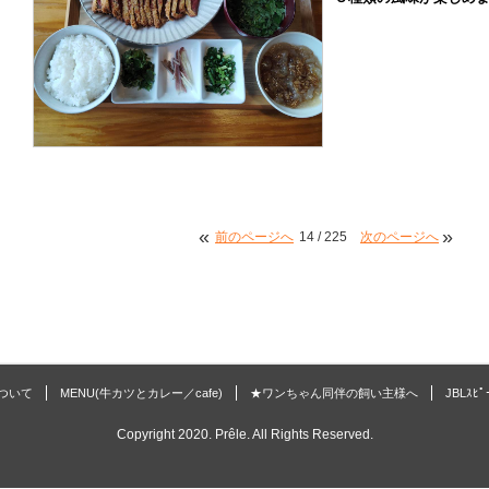
«
»
前のページへ
14 / 225
次のページへ
 について
MENU(牛カツとカレー／cafe)
★ワンちゃん同伴の飼い主様へ
JBLｽﾋ
Copyright 2020. Prêle. All Rights Reserved.