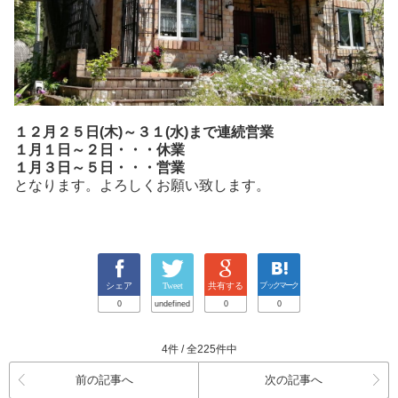
１２月２５日(木)～３１(水)まで連続営業
１月１日～２日・・・休業
１月３日～５日・・・営業
となります。よろしくお願い致します。
シェア
Tweet
共有する
ブックマーク
0
undefined
0
0
4件 / 全225件中
前の記事へ
次の記事へ