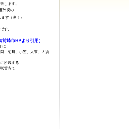
売致します。
度外視の
します（泣！）
品です。
御前崎市HPより引用）
年に
浜岡、菊川、小笠、大東、大須
会に所属する
夢咲管内で