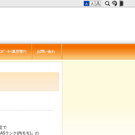
ｽﾋﾟｰｶｰ/真空管ｱﾝ
お問い合わ
せ
定で
5ランク(内モモ)』の