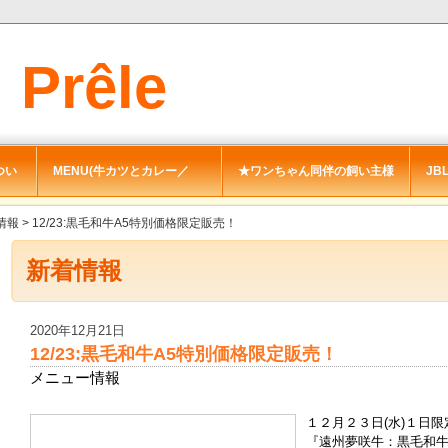
Prêle
nt
につい
MENU(牛カツとカレー／
★ワンちゃん同伴の飼い主様
JBL
cafe)
へ
ﾌﾟ
情報
> 12/23:黒毛和牛A5特別価格限定販売！
新着情報
2020年12月21日
12/23:黒毛和牛A5特別価格限定販売！
メニュー情報
１２月２３日(水)１日限
『遠州夢咲牛：黒毛和牛A