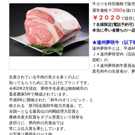
牛カツを特別価格で販
￥2860
通常価格
を儲け
￥２０２０
で提供
７名様限定(電話予約可)
本当に早い者勝ちの一
★遠州夢咲牛（以下
遠州夢咲牛とは、平成4
ＪＡ遠州夢咲管内（旧
賀町）の
ＪＡ遠州夢咲肉牛委員
黒毛和牛の生産者が、
生産されている牛肉の良さを多くの人に
知ってもらうために立ち上げたブランドです。
令和2年2月現在、夢咲牛生産者は御前崎市の
畜産農家5件で構成されています。
平成9年に開催された「和牛のオリンピック」と
称される「第7回全国和牛能力共進会」で、
全国一となる最高位の内閣総理大臣賞と
農林水産大臣賞をダブル受賞という快挙を
皮切りに、県内外の共進会では
常に上位入賞を果たしています。
※写真は夢咲牛ロース肉