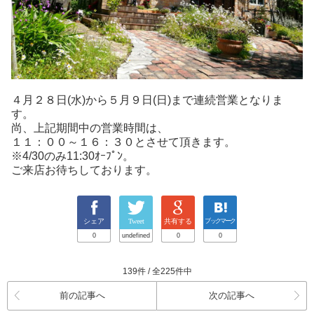
４月２８日(水)から５月９日(日)まで連続営業となりま
す。
尚、上記期間中の営業時間は、
１１：００～１６：３０
とさせて頂きます。
※4/30のみ11:30ｵｰﾌﾟﾝ。
ご来店お待ちしております。
シェア
Tweet
共有する
ブックマーク
0
undefined
0
0
139件 / 全225件中
前の記事へ
次の記事へ